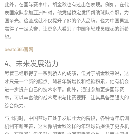
此外，在国际赛事中，胡金秋也有过出色表现。例如，在代
表国家队参加亚洲杯时，他凭借稳定发挥帮助球队夺冠，为
国争光。这些成就不仅提升了他的个人品牌，也为中国男篮
赢得了一定荣誉，让更多人看到了中国年轻球员崛起的新希
望。
beats365官网
4、未来发展潜力
尽管已经取得了一系列骄人的成绩，但对于胡金秋来说，这
才只是一个新的起点。随着年龄增长和经验积累，他有机会
进一步提升自己的技术水平。此外，通过参加更多国际赛
事，可以丰富他的战术意识与比赛视野，让其具备更强大的
综合能力。
与此同时，中国篮球正处于发展壮大的阶段，各种青年培训
机制不断完善，这为像胡金秋这样的年轻球员提供了更多机