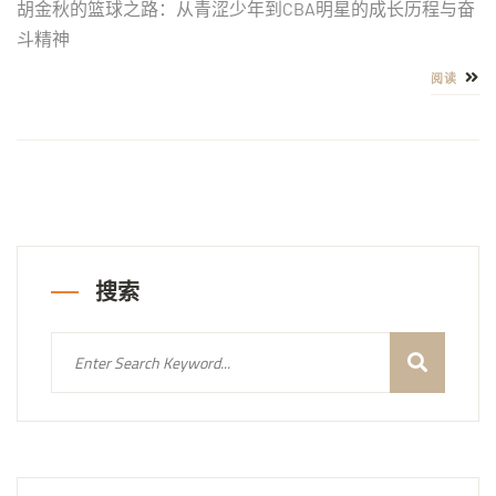
胡金秋的篮球之路：从青涩少年到CBA明星的成长历程与奋
斗精神
阅读
搜索