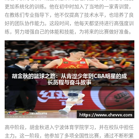
更加系统化的训练。他在初中时加入了当地的一家青训营，
在教练们专业指导下，他不仅提高了技术水平，也培养了良
好的团队协作能力。这段时间，他每天都坚持进行高强度训
练，努力增强自己的体能和技能，为将来的比赛做好准备。
高中阶段，胡金秋进入宁波体育学院学习，并在校队中担任
主力。这一阶段，他参加了多项全国性比赛，通过不断积累