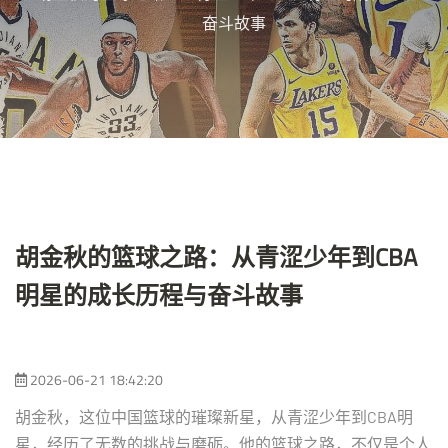
奋斗故事
胡金秋的篮球之路：从青涩少年到CBA
明星的成长历程与奋斗故事
2026-06-21 18:42:20
胡金秋，这位中国篮球的璀璨新星，从青涩少年到CBA明
星，经历了无数的挑战与磨砺。他的篮球之路，不仅是个人