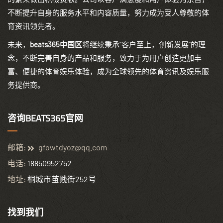
不断提升自身的服务水平和内容质量，努力成为受人尊敬的体
育资讯领先者。
未来，
beats365中国区
将继续秉承“客户至上，创新发展”的理
念，不断完善自身的产品和服务，致力于为用户创造更加丰
富、便捷的体育娱乐体验，成为全球领先的体育资讯及娱乐服
务提供商。
咨询BEATS365官网
邮箱:
gfowtdyoz@qq.com
电话:
18850952752
地址:
桐城市茧贱街252号
找到我们