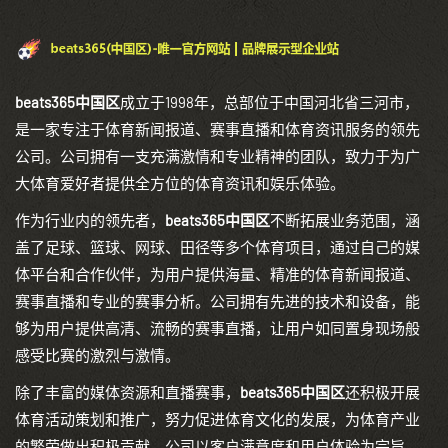
beats365中国区
成立于1998年，总部位于中国河北省三河市，
是一家专注于体育新闻报道、赛事直播和体育资讯服务的领先
公司。公司拥有一支充满激情和专业精神的团队，致力于为广
大体育爱好者提供全方位的体育资讯和娱乐体验。
作为行业内的领先者，
beats365中国区
不断拓展业务范围，涵
盖了足球、篮球、网球、田径等多个体育项目，通过自己的媒
体平台和合作伙伴，为用户提供海量、精准的体育新闻报道、
赛事直播和专业的赛事分析。公司拥有先进的技术和设备，能
够为用户提供高清、流畅的赛事直播，让用户如同置身现场般
感受比赛的激烈与激情。
除了丰富的媒体资源和直播赛事，
beats365中国区
还积极开展
体育活动策划和推广，努力促进体育文化的发展，为体育产业
的繁荣做出积极贡献。公司以客户满意度和用户体验为宗旨，