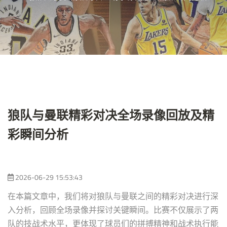
狼队与曼联精彩对决全场录像回放及精
彩瞬间分析
2026-06-29 15:53:43
在本篇文章中，我们将对狼队与曼联之间的精彩对决进行深
入分析，回顾全场录像并探讨关键瞬间。比赛不仅展示了两
队的技战术水平，更体现了球员们的拼搏精神和战术执行能