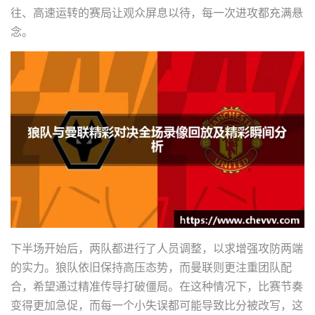
往、高速运转的赛局让观众屏息以待，每一次进攻都充满悬
念。
下半场开始后，两队都进行了人员调整，以求增强攻防两端
的实力。狼队依旧保持高压态势，而曼联则更注重团队配
合，希望通过精准传导打破僵局。在这种情况下，比赛节奏
变得更加急促，而每一个小失误都可能导致比分被改写，这