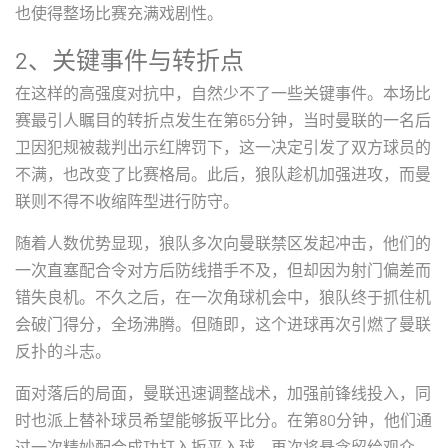
也使得整场比赛充满戏剧性。
2、关键事件与转折点
在这样的高强度对抗中，自然少不了一些关键事件。本场比
赛最引人瞩目的转折点发生在第65分钟，当时曼联的一名后
卫因犯规被裁判出示红牌罚下，这一决定引发了双方球员的
不满，也改变了比赛格局。此后，狼队趁机加强进攻，而曼
联则不得不收缩阵型进行防守。
随着人数优势显现，狼队多次向曼联禁区发起冲击，他们的
一次直塞配合令对方后防线措手不及，但却因为射门偏差而
错失良机。不久之后，在一次角球机会中，狼队终于抓住机
会破门得分，全场沸腾。但随即，这个进球再次引燃了曼联
反扑的斗志。
面对落后的局面，曼联迅速调整战术，加强前锋线投入，同
时也派上替补球员希望能够扳平比分。在第80分钟，他们通
过一次精妙配合成功打入扳平入球，再次将悬念留给观众。