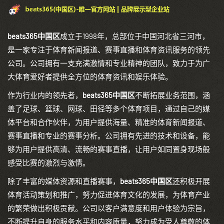
beats365中国区
成立于1998年，总部位于中国河北省三河市，
是一家专注于体育新闻报道、赛事直播和体育资讯服务的领先
公司。公司拥有一支充满激情和专业精神的团队，致力于为广
大体育爱好者提供全方位的体育资讯和娱乐体验。
作为行业内的领先者，
beats365中国区
不断拓展业务范围，涵
盖了足球、篮球、网球、田径等多个体育项目，通过自己的媒
体平台和合作伙伴，为用户提供海量、精准的体育新闻报道、
赛事直播和专业的赛事分析。公司拥有先进的技术和设备，能
够为用户提供高清、流畅的赛事直播，让用户如同置身现场般
感受比赛的激烈与激情。
除了丰富的媒体资源和直播赛事，
beats365中国区
还积极开展
体育活动策划和推广，努力促进体育文化的发展，为体育产业
的繁荣做出积极贡献。公司以客户满意度和用户体验为宗旨，
不断提升自身的服务水平和内容质量，努力成为受人尊敬的体