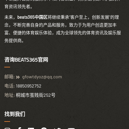
育资讯领先者。
未来，
beats365中国区
将继续秉承“客户至上，创新发展”的理
念，不断完善自身的产品和服务，致力于为用户创造更加丰
富、便捷的体育娱乐体验，成为全球领先的体育资讯及娱乐服
务提供商。
咨询BEATS365官网
邮箱:
gfowtdyoz@qq.com
电话:
18850952752
地址:
桐城市茧贱街252号
找到我们