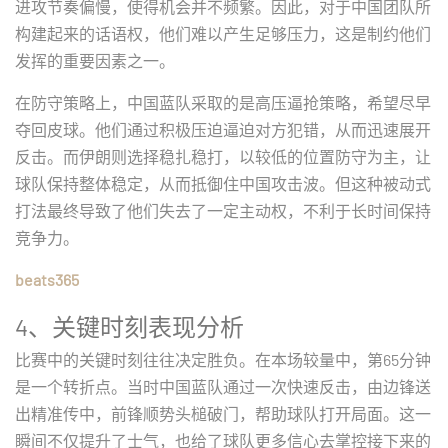
进攻节奏偏慢，使得机会并不频繁。因此，对于中国团队所
构建起来的话语权，他们难以产生足够压力，这是制约他们
发挥的重要因素之一。
在防守策略上，中国蓝队采取的是高压逼抢策略，希望尽早
夺回皮球。他们通过积极压迫逼迫对方犯错，从而迅速展开
反击。而伊朗则选择稳扎稳打，以较低的位置防守为主，让
球队保持整体稳定，从而抵御住中国攻击波。但这种被动式
打法最终导致了他们失去了一定主动权，不利于长时间保持
竞争力。
beats365
4、关键时刻表现分析
比赛中的关键时刻往往决定胜负。在本场较量中，第65分钟
是一个转折点。当时中国蓝队通过一次快速反击，由边锋送
出精准传中，前锋顺势头槌破门，帮助球队打开局面。这一
瞬间不仅提升了士气，也给了球队更多信心去掌控接下来的