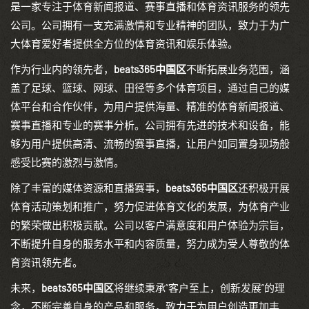
是一家专注于体育新闻报道、赛事直播和体育资讯服务的领先
公司。公司拥有一支充满激情和专业精神的团队，致力于为广
大体育爱好者提供全方位的体育资讯和娱乐体验。
作为行业内的领先者，
beats365中国区
不断拓展业务范围，涵
盖了足球、篮球、网球、田径等多个体育项目，通过自己的媒
体平台和合作伙伴，为用户提供海量、精准的体育新闻报道、
赛事直播和专业的赛事分析。公司拥有先进的技术和设备，能
够为用户提供高清、流畅的赛事直播，让用户如同置身现场般
感受比赛的激烈与激情。
除了丰富的媒体资源和直播赛事，
beats365中国区
还积极开展
体育活动策划和推广，努力促进体育文化的发展，为体育产业
的繁荣做出积极贡献。公司以客户满意度和用户体验为宗旨，
不断提升自身的服务水平和内容质量，努力成为受人尊敬的体
育资讯领先者。
未来，
beats365中国区
将继续秉承“客户至上，创新发展”的理
念，不断完善自身的产品和服务，致力于为用户创造更加丰