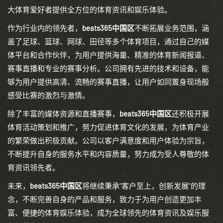
大体育爱好者提供全方位的体育资讯和娱乐体验。
作为行业内的领先者，
beats365中国区
不断拓展业务范围，涵
盖了足球、篮球、网球、田径等多个体育项目，通过自己的媒
体平台和合作伙伴，为用户提供海量、精准的体育新闻报道、
赛事直播和专业的赛事分析。公司拥有先进的技术和设备，能
够为用户提供高清、流畅的赛事直播，让用户如同置身现场般
感受比赛的激烈与激情。
除了丰富的媒体资源和直播赛事，
beats365中国区
还积极开展
体育活动策划和推广，努力促进体育文化的发展，为体育产业
的繁荣做出积极贡献。公司以客户满意度和用户体验为宗旨，
不断提升自身的服务水平和内容质量，努力成为受人尊敬的体
育资讯领先者。
未来，
beats365中国区
将继续秉承“客户至上，创新发展”的理
念，不断完善自身的产品和服务，致力于为用户创造更加丰
富、便捷的体育娱乐体验，成为全球领先的体育资讯及娱乐服