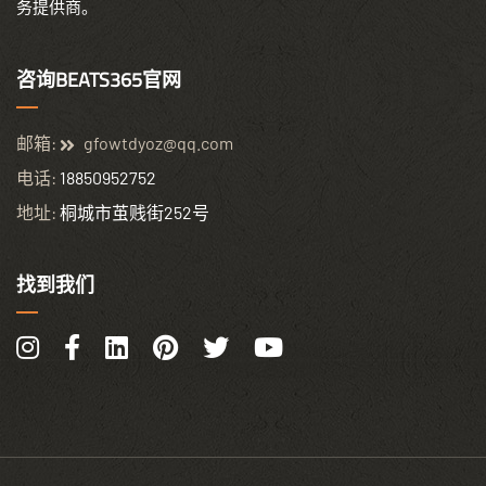
务提供商。
咨询BEATS365官网
邮箱:
gfowtdyoz@qq.com
电话:
18850952752
地址:
桐城市茧贱街252号
找到我们