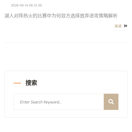
2026-06-14 06:01:55
湖人对阵热火的比赛中为何双方选择放弃进攻策略解析
阅读
搜索