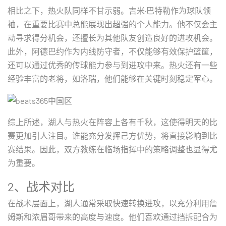
相比之下，热火队同样不甘示弱。吉米·巴特勒作为球队领
袖，在重要比赛中总能展现出超强的个人能力。他不仅会主
动寻求得分机会，还擅长为其他队友创造良好的进攻机会。
此外，阿德巴约作为内线防守者，不仅能够有效保护篮筐，
还可以通过优秀的传球能力参与到进攻中来。热火还有一些
经验丰富的老将，如洛瑞，他们能够在关键时刻稳定军心。
综上所述，湖人与热火在阵容上各有千秋，这使得明天的比
赛更加引人注目。谁能充分发挥己方优势，将直接影响到比
赛结果。因此，双方教练在临场指挥中的策略调整也显得尤
为重要。
2、战术对比
在战术层面上，湖人通常采取快速转换进攻，以充分利用詹
姆斯和浓眉哥带来的高度与速度。他们喜欢通过挡拆配合为