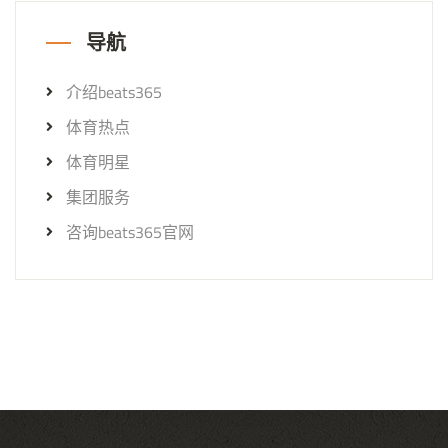
导航
介绍beats365
体育热点
体育明星
集团服务
咨询beats365官网