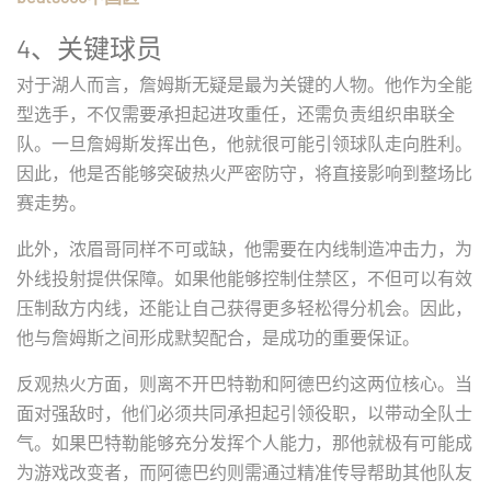
4、关键球员
对于湖人而言，詹姆斯无疑是最为关键的人物。他作为全能
型选手，不仅需要承担起进攻重任，还需负责组织串联全
队。一旦詹姆斯发挥出色，他就很可能引领球队走向胜利。
因此，他是否能够突破热火严密防守，将直接影响到整场比
赛走势。
此外，浓眉哥同样不可或缺，他需要在内线制造冲击力，为
外线投射提供保障。如果他能够控制住禁区，不但可以有效
压制敌方内线，还能让自己获得更多轻松得分机会。因此，
他与詹姆斯之间形成默契配合，是成功的重要保证。
反观热火方面，则离不开巴特勒和阿德巴约这两位核心。当
面对强敌时，他们必须共同承担起引领役职，以带动全队士
气。如果巴特勒能够充分发挥个人能力，那他就极有可能成
为游戏改变者，而阿德巴约则需通过精准传导帮助其他队友