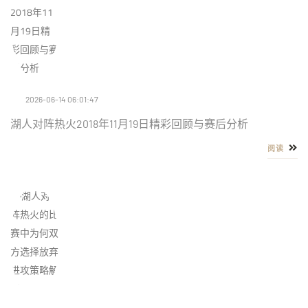
2026-06-14 06:01:47
湖人对阵热火2018年11月19日精彩回顾与赛后分析
阅读