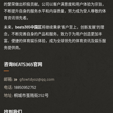
的繁荣做出积极贡献。公司以客户满意度和用户体验为宗旨，
不断提升自身的服务水平和内容质量，努力成为受人尊敬的体
育资讯领先者。
未来，
beats365中国区
将继续秉承“客户至上，创新发展”的理
念，不断完善自身的产品和服务，致力于为用户创造更加丰
富、便捷的体育娱乐体验，成为全球领先的体育资讯及娱乐服
务提供商。
咨询BEATS365官网
邮箱:
gfowtdyoz@qq.com
电话:
18850952752
地址:
桐城市茧贱街252号
找到我们