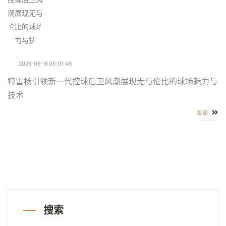
2026-06-16 06:01:46
特雷杨引领新一代控球后卫风潮展现无与伦比的球场魅力与
技术
阅读
搜索