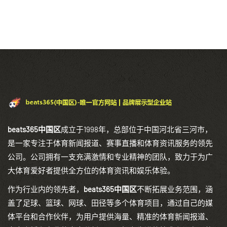
beats365中国区
成立于1998年，总部位于中国河北省三河市，
是一家专注于体育新闻报道、赛事直播和体育资讯服务的领先
公司。公司拥有一支充满激情和专业精神的团队，致力于为广
大体育爱好者提供全方位的体育资讯和娱乐体验。
作为行业内的领先者，
beats365中国区
不断拓展业务范围，涵
盖了足球、篮球、网球、田径等多个体育项目，通过自己的媒
体平台和合作伙伴，为用户提供海量、精准的体育新闻报道、