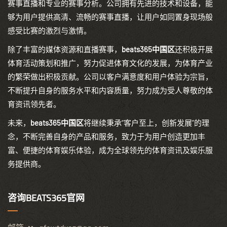
赛事直播和专业的赛事分析。公司拥有先进的技术和设备，能
够为用户提供高清、流畅的赛事直播，让用户如同置身现场般
感受比赛的激烈与激情。
除了丰富的媒体资源和直播赛事，
beats365中国区
还积极开展
体育活动策划和推广，努力促进体育文化的发展，为体育产业
的繁荣做出积极贡献。公司以客户满意度和用户体验为宗旨，
不断提升自身的服务水平和内容质量，努力成为受人尊敬的体
育资讯领先者。
未来，
beats365中国区
将继续秉承“客户至上，创新发展”的理
念，不断完善自身的产品和服务，致力于为用户创造更加丰
富、便捷的体育娱乐体验，成为全球领先的体育资讯及娱乐服
务提供商。
咨询BEATS365官网