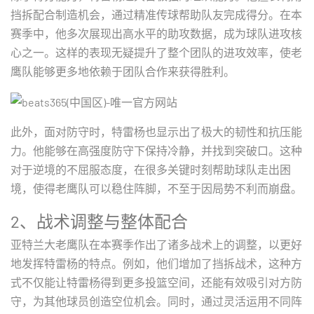
挡拆配合制造机会，通过精准传球帮助队友完成得分。在本
赛季中，他多次展现出高水平的助攻数据，成为球队进攻核
心之一。这样的表现无疑提升了整个团队的进攻效率，使老
鹰队能够更多地依赖于团队合作来获得胜利。
此外，面对防守时，特雷杨也显示出了极大的韧性和抗压能
力。他能够在高强度防守下保持冷静，并找到突破口。这种
对于逆境的不屈服态度，在很多关键时刻帮助球队走出困
境，使得老鹰队可以稳住阵脚，不至于因局势不利而崩盘。
2、战术调整与整体配合
亚特兰大老鹰队在本赛季作出了诸多战术上的调整，以更好
地发挥特雷杨的特点。例如，他们增加了挡拆战术，这种方
式不仅能让特雷杨得到更多投篮空间，还能有效吸引对方防
守，为其他球员创造空位机会。同时，通过灵活运用不同阵