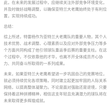
此，在未来的发展过程中，应继续关注外部竞争环境变化，
并及时做好战略调整，以确保亚特兰大老鹰始终处于有利位
置，实现持续成功。
总结：
综上所述，特雷杨作为亚特兰大老鹰队的重要人物，其个人
技术优势、战术调整、心理素质以及应对外部竞争压力等多
个方面共同构成了他引领球队重返季后赛的重要支柱。在这
个过程中，不仅依靠他的才华，也离不开全体成员齐心协
力、共同奋斗所取得的一系列成果。
未来，如果亚特兰大老鹰希望进一步巩固自己的竞赛地位，
就必须持续优化各项策略，同时建立起更加牢固的人际关系
网络，以提高整体凝聚力。不论是面对强敌还是逆境，只要
保持着这种拼搏精神，相信这支年轻且充满潜力的球队将在
未来取得更多辉煌成就。