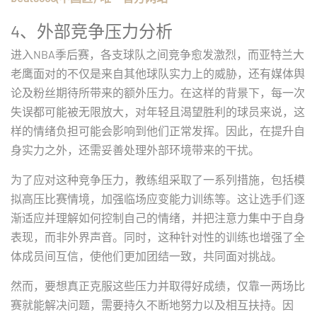
4、外部竞争压力分析
进入NBA季后赛，各支球队之间竞争愈发激烈，而亚特兰大
老鹰面对的不仅是来自其他球队实力上的威胁，还有媒体舆
论及粉丝期待所带来的额外压力。在这样的背景下，每一次
失误都可能被无限放大，对年轻且渴望胜利的球员来说，这
样的情绪负担可能会影响到他们正常发挥。因此，在提升自
身实力之外，还需妥善处理外部环境带来的干扰。
为了应对这种竞争压力，教练组采取了一系列措施，包括模
拟高压比赛情境，加强临场应变能力训练等。这让选手们逐
渐适应并理解如何控制自己的情绪，并把注意力集中于自身
表现，而非外界声音。同时，这种针对性的训练也增强了全
体成员间互信，使他们更加团结一致，共同面对挑战。
然而，要想真正克服这些压力并取得好成绩，仅靠一两场比
赛就能解决问题，需要持久不断地努力以及相互扶持。因