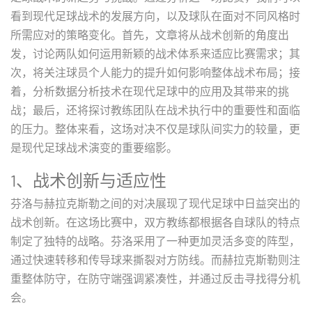
看到现代足球战术的发展方向，以及球队在面对不同风格时
所需应对的策略变化。首先，文章将从战术创新的角度出
发，讨论两队如何运用新颖的战术体系来适应比赛需求；其
次，将关注球员个人能力的提升如何影响整体战术布局；接
着，分析数据分析技术在现代足球中的应用及其带来的挑
战；最后，还将探讨教练团队在战术执行中的重要性和面临
的压力。整体来看，这场对决不仅是球队间实力的较量，更
是现代足球战术演变的重要缩影。
1、战术创新与适应性
芬洛与赫拉克斯勒之间的对决展现了现代足球中日益突出的
战术创新。在这场比赛中，双方教练都根据各自球队的特点
制定了独特的战略。芬洛采用了一种更加灵活多变的阵型，
通过快速转移和传导球来撕裂对方防线。而赫拉克斯勒则注
重整体防守，在防守端强调紧凑性，并通过反击寻找得分机
会。