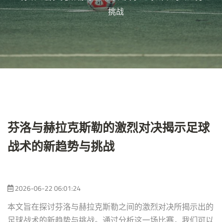
挑战
芬洛与赫拉克斯勒的激烈对决揭示足球
战术的新趋势与挑战
2026-06-22 06:01:24
本文旨在探讨芬洛与赫拉克斯勒之间的激烈对决所揭示出的
足球战术的新趋势与挑战。通过分析这一场比赛，我们可以