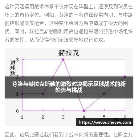
这种灵活运用战术体系不仅体现在阵型上，还涉及到球员在
场上的角色定位。例如，芬洛的一名边锋经常内切，与中路
前锋形成交叉配合，这种变化给对方后卫造成了很大的困
扰。同时，赫拉克斯勒则利用高位逼抢来限制芬洛中场组织
者的发挥，从而使得他们无法顺畅地进行进攻。
因此，这场比赛让我们看到了战术创新的重要性。在瞬息万