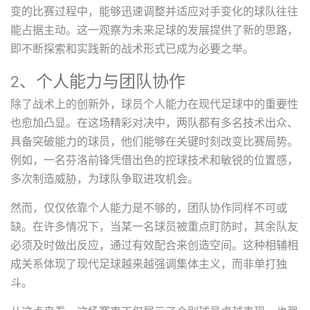
变的比赛过程中，能够迅速调整并适应对手变化的球队往往
能占据主动。这一观察为未来足球的发展提供了新的思路，
即不断探索和实践新的战术形式已成为必要之举。
2、个人能力与团队协作
除了战术上的创新外，球员个人能力在现代足球中的重要性
也愈加凸显。在这场精彩对决中，两队都有多名技术出众、
具备突破能力的球员，他们能够在关键时刻改变比赛局势。
例如，一名芬洛前锋凭借出色的控球技术和敏锐的位置感，
多次制造威胁，为球队争取进攻机会。
然而，仅仅依靠个人能力是不够的，团队协作同样不可或
缺。在许多情况下，当某一名球员被重点盯防时，其余队友
必须及时做出反应，通过有效配合来创造空间。这种相辅相
成关系体现了现代足球越来越强调集体主义，而非单打独
斗。