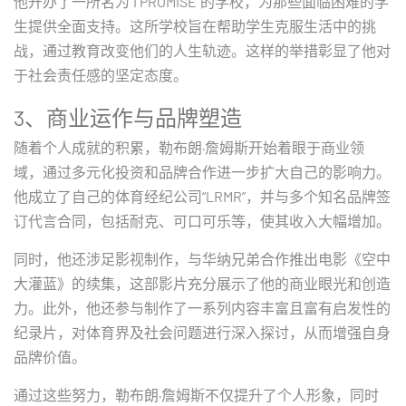
他开办了一所名为“I PROMISE”的学校，为那些面临困难的学
生提供全面支持。这所学校旨在帮助学生克服生活中的挑
战，通过教育改变他们的人生轨迹。这样的举措彰显了他对
于社会责任感的坚定态度。
3、商业运作与品牌塑造
随着个人成就的积累，勒布朗·詹姆斯开始着眼于商业领
域，通过多元化投资和品牌合作进一步扩大自己的影响力。
他成立了自己的体育经纪公司“LRMR”，并与多个知名品牌签
订代言合同，包括耐克、可口可乐等，使其收入大幅增加。
同时，他还涉足影视制作，与华纳兄弟合作推出电影《空中
大灌蓝》的续集，这部影片充分展示了他的商业眼光和创造
力。此外，他还参与制作了一系列内容丰富且富有启发性的
纪录片，对体育界及社会问题进行深入探讨，从而增强自身
品牌价值。
通过这些努力，勒布朗·詹姆斯不仅提升了个人形象，同时