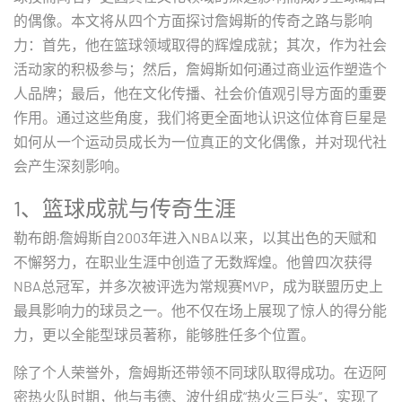
的偶像。本文将从四个方面探讨詹姆斯的传奇之路与影响
力：首先，他在篮球领域取得的辉煌成就；其次，作为社会
活动家的积极参与；然后，詹姆斯如何通过商业运作塑造个
人品牌；最后，他在文化传播、社会价值观引导方面的重要
作用。通过这些角度，我们将更全面地认识这位体育巨星是
如何从一个运动员成长为一位真正的文化偶像，并对现代社
会产生深刻影响。
1、篮球成就与传奇生涯
勒布朗·詹姆斯自2003年进入NBA以来，以其出色的天赋和
不懈努力，在职业生涯中创造了无数辉煌。他曾四次获得
NBA总冠军，并多次被评选为常规赛MVP，成为联盟历史上
最具影响力的球员之一。他不仅在场上展现了惊人的得分能
力，更以全能型球员著称，能够胜任多个位置。
除了个人荣誉外，詹姆斯还带领不同球队取得成功。在迈阿
密热火队时期，他与韦德、波什组成“热火三巨头”，实现了