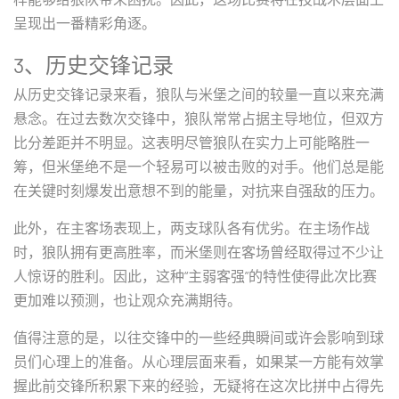
呈现出一番精彩角逐。
3、历史交锋记录
从历史交锋记录来看，狼队与米堡之间的较量一直以来充满
悬念。在过去数次交锋中，狼队常常占据主导地位，但双方
比分差距并不明显。这表明尽管狼队在实力上可能略胜一
筹，但米堡绝不是一个轻易可以被击败的对手。他们总是能
在关键时刻爆发出意想不到的能量，对抗来自强敌的压力。
此外，在主客场表现上，两支球队各有优劣。在主场作战
时，狼队拥有更高胜率，而米堡则在客场曾经取得过不少让
人惊讶的胜利。因此，这种“主弱客强”的特性使得此次比赛
更加难以预测，也让观众充满期待。
值得注意的是，以往交锋中的一些经典瞬间或许会影响到球
员们心理上的准备。从心理层面来看，如果某一方能有效掌
握此前交锋所积累下来的经验，无疑将在这次比拼中占得先