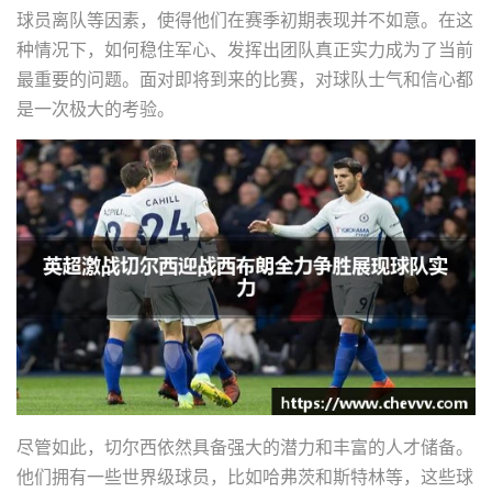
球员离队等因素，使得他们在赛季初期表现并不如意。在这
种情况下，如何稳住军心、发挥出团队真正实力成为了当前
最重要的问题。面对即将到来的比赛，对球队士气和信心都
是一次极大的考验。
尽管如此，切尔西依然具备强大的潜力和丰富的人才储备。
他们拥有一些世界级球员，比如哈弗茨和斯特林等，这些球