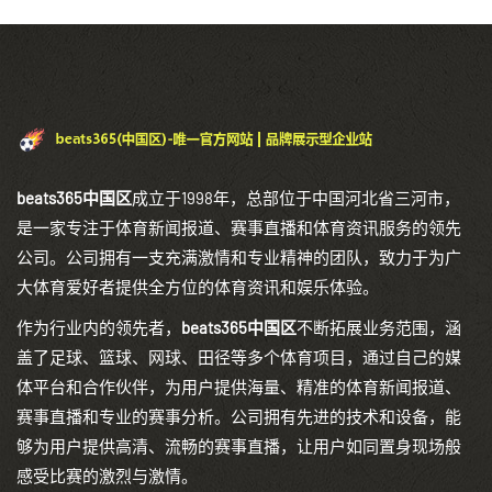
beats365中国区
成立于1998年，总部位于中国河北省三河市，
是一家专注于体育新闻报道、赛事直播和体育资讯服务的领先
公司。公司拥有一支充满激情和专业精神的团队，致力于为广
大体育爱好者提供全方位的体育资讯和娱乐体验。
作为行业内的领先者，
beats365中国区
不断拓展业务范围，涵
盖了足球、篮球、网球、田径等多个体育项目，通过自己的媒
体平台和合作伙伴，为用户提供海量、精准的体育新闻报道、
赛事直播和专业的赛事分析。公司拥有先进的技术和设备，能
够为用户提供高清、流畅的赛事直播，让用户如同置身现场般
感受比赛的激烈与激情。