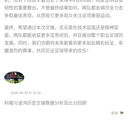
韧性的重要舞台。不管最终结果如何，两队都会竭尽全力去
争取最佳表现，从而吸引更多观众关注这项美丽运动。
最终，希望通过本次交锋，无论是在技术层面还是精神层
面，两队都能收获更多宝贵经验，并且推动整个职业足球的
发展。同时，我们也期待未来能看到更多如此精彩纷呈、有
趣激烈的赛事，共同见证足球带来的欢乐！
2026-06-30 10:19:09
科隆与波鸿历史交锋数据分析及比分回顾
阅读