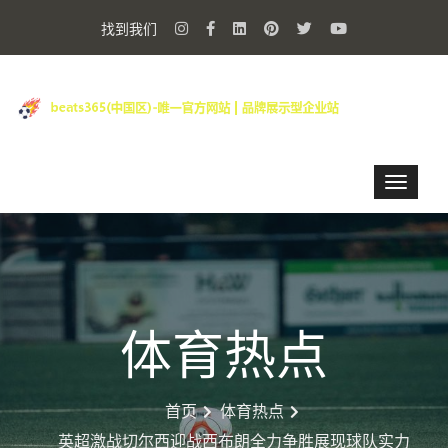
找到我们
体育热点
首页
体育热点
英超激战切尔西迎战西布朗全力争胜展现球队实力