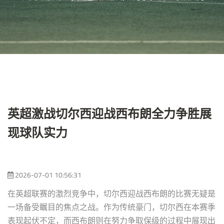
英超激战切尔西迎战西布朗全力争胜展
现球队实力
2026-07-01 10:56:31
在英超联赛的激烈竞争中，切尔西迎战西布朗的比赛无疑是
一场备受瞩目的焦点之战。作为传统豪门，切尔西在本赛季
表现起伏不定，而西布朗则在努力争取保级的过程中展现出