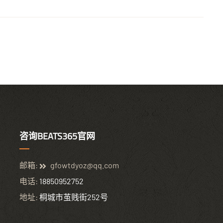
咨询BEATS365官网
邮箱:
gfowtdyoz@qq.com
电话:
18850952752
地址:
桐城市茧贱街252号