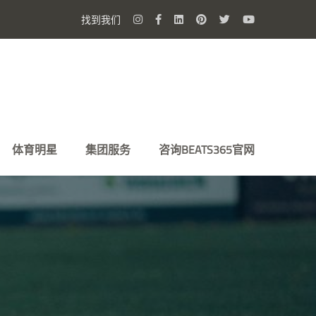
找到我们
体育明星
集团服务
咨询BEATS365官网