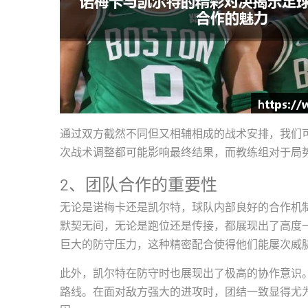
通过双方截然不同但又相辅相成的战术安排，我们
次战术调整都可能影响最终结果，而教练组对于局
2、团队合作的重要性
无论是诺梅卡还是凯尔特，球队内部良好的合作机
默契无间，无论是跑位还是传接，都展现出了高度
巨大的防守压力，这种精密配合使得他们能屡次威
此外，凯尔特在防守时也展现出了极高的协作意识
路线。在面对敌方强大的进攻时，团结一致显得尤