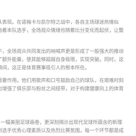
队表现。在诺梅卡与凯尔特之战中，各自主场球迷热情似
励着本队选手，全场观众情绪也随着比分变化而起伏，让整
下，全场观众共同发出的呐喊声更是形成了一股强大的推动
了额外能量，使其能够超越自身极限，实现突破。同时，这
瞬间，这正是体育赛事吸引人的根本所在。
重要作用。他们用歌声和口号鼓励自己的球队，在艰难时刻
也增强了俱乐部与粉丝之间纽带，对于构建健康向上的体育
现了一幅美丽足球画卷，更深刻揭示出现代足球所蕴含的新理
到选手优秀心理素质以及热烈比赛氛围，每一个环节都是成