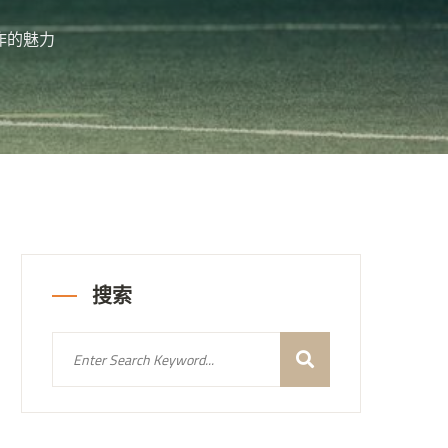
作的魅力
搜索