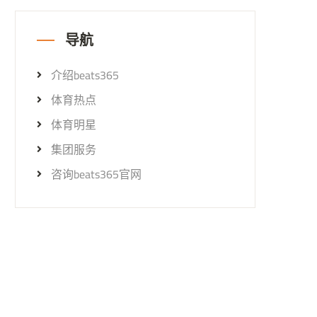
导航
介绍beats365
体育热点
体育明星
集团服务
咨询beats365官网