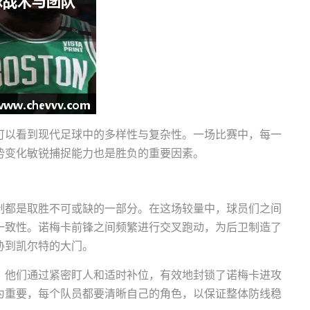
可以看到现代足球中的多样性与复杂性。一场比赛中，每一
势变化敏锐捕捉能力也是胜负的重要因素。
制都是取胜不可或缺的一部分。在这场较量中，球员们之间
一致性。诺梅卡前锋之间频繁进行交叉跑动，为后卫制造了
胁到凯尔特的大门。
。他们通过紧密盯人和适时补位，有效地封锁了诺梅卡进攻
为重要，每个队员都要清晰自己的角色，以保证整体防线稳