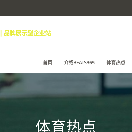
首页
介绍BEATS365
体育热点
体育热点