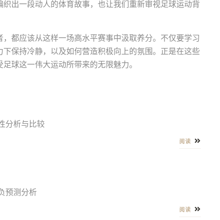
编织出一段动人的体育故事，也让我们重新审视足球运动背
者，都应该从这样一场高水平赛事中汲取养分。不仅要学习
力下保持冷静，以及如何营造积极向上的氛围。正是在这些
受足球这一伟大运动所带来的无限魅力。
性分析与比较
阅读
负预测分析
阅读