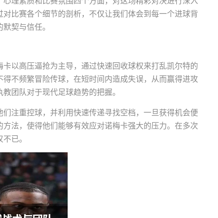
、心理素质和比赛氛围四个方面，对这场精彩对决进行深入
过对比赛各个细节的剖析，不仅让我们体会到每一个进球背
的默契与信任。
梅卡以高压逼抢为主导，通过快速回收球权来打乱凯尔特的
不得不频繁冒险传球，在短时间内造成失误，从而赢得进攻
执教团队对于现代足球趋势的把握。
他们注重控球，并利用快速传递寻找空档，一旦获得机会便
的方法，使得他们能够有效应对诺梅卡强大的压力。在多次
叹不已。