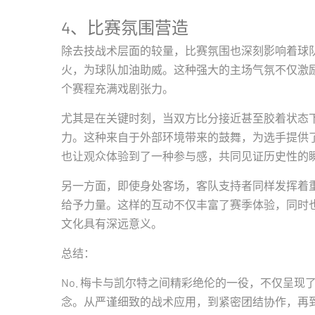
4、比赛氛围营造
除去技战术层面的较量，比赛氛围也深刻影响着球
火，为球队加油助威。这种强大的主场气氛不仅激
个赛程充满戏剧张力。
尤其是在关键时刻，当双方比分接近甚至胶着状态
力。这种来自于外部环境带来的鼓舞，为选手提供
也让观众体验到了一种参与感，共同见证历史性的
另一方面，即使身处客场，客队支持者同样发挥着
给予力量。这样的互动不仅丰富了赛季体验，同时
文化具有深远意义。
总结：
No. 梅卡与凯尔特之间精彩绝伦的一役，不仅呈
念。从严谨细致的战术应用，到紧密团结协作，再