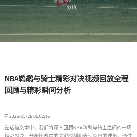
分析
NBA鹈鹕与骑士精彩对决视频回放全程
回顾与精彩瞬间分析
2026-05-28 06:02:16
在这篇文章中，我们将深入回顾NBA鹈鹕与骑士之间的一场
精彩对决，分析比赛中的关键时刻和表现突出的球员。通过