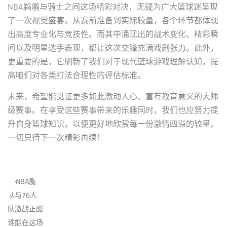
NBA鹈鹕与骑士之间这场精彩对决，无疑为广大篮球迷呈现
了一次视觉盛宴。从赛前准备到实际较量，各个环节都体现
出高度专业化与竞技性。而其中涌现出的战术变化、精彩瞬
间以及明星选手表现，都让这次交锋充满戏剧张力。此外，
更重要的是，它刷新了我们对于现代篮球游戏理解认知，提
高咱们对各类打法合理性的评估标准。
未来，希望能见证更多如此激动人心、富有教育意义的大师
级赛事。在享受这些赛事带来的乐趣同时，我们也应努力提
升自身篮球知识，以便更好地欣赏每一份激情四溢的较量。
一切只待下一次精彩再续！