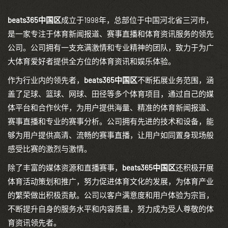
beats365中国区
成立于1998年，总部位于中国河北省三河市，
是一家专注于体育新闻报道、赛事直播和体育资讯服务的领先
公司。公司拥有一支充满激情和专业精神的团队，致力于为广
大体育爱好者提供全方位的体育资讯和娱乐体验。
作为行业内的领先者，
beats365中国区
不断拓展业务范围，涵
盖了足球、篮球、网球、田径等多个体育项目，通过自己的媒
体平台和合作伙伴，为用户提供海量、精准的体育新闻报道、
赛事直播和专业的赛事分析。公司拥有先进的技术和设备，能
够为用户提供高清、流畅的赛事直播，让用户如同置身现场般
感受比赛的激烈与激情。
除了丰富的媒体资源和直播赛事，
beats365中国区
还积极开展
体育活动策划和推广，努力促进体育文化的发展，为体育产业
的繁荣做出积极贡献。公司以客户满意度和用户体验为宗旨，
不断提升自身的服务水平和内容质量，努力成为受人尊敬的体
育资讯领先者。