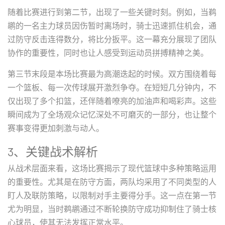
随着比赛进行到第二节，出现了一些关键时刻。例如，当鹈
鹕的一名主力球员因伤暂时离场时，骑士迅速抓住机会，通
过防守反击连得数分，将比分扳平。这一幕充分展现了团队
协作的重要性，同时也让人感受到运动员拼搏精神之美。
第三节末段是本场比赛最为高潮迭起的时候。双方围绕着每
一个篮板、每一次传球展开激烈争夺。在短短几分钟内，不
仅出现了多个扣篮，还伴随着嘹亮的加油声和喝彩声。这些
瞬间成为了全场观众记忆深处不可磨灭的一部分，也让整个
赛事变得更加刺激与动人。
3、关键战术解析
从战术层面来看，这场比赛揭示了现代篮球中多种策略运用
的重要性。尤其是在防守方面，两队均采用了不同类型的人
盯人及联防策略，以限制对手主要得分手。这一点在第一节
尤为明显，当时鹈鹕通过不断轮换防守成功抑制住了骑士核
心球员，使其无法发挥正常水平。