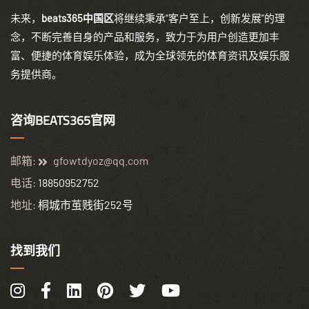
未来，
beats365中国区
将继续秉承“客户至上，创新发展”的理
念，不断完善自身的产品和服务，致力于为用户创造更加丰
富、便捷的体育娱乐体验，成为全球领先的体育资讯及娱乐服
务提供商。
咨询BEATS365官网
邮箱:
gfowtdyoz@qq.com
电话:
18850952752
地址:
桐城市茧贱街252号
找到我们