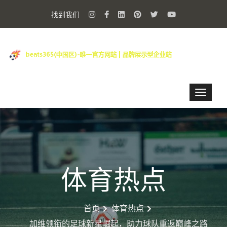
找到我们
体育热点
首页
体育热点
加维领衔的足球新星崛起，助力球队重返巅峰之路