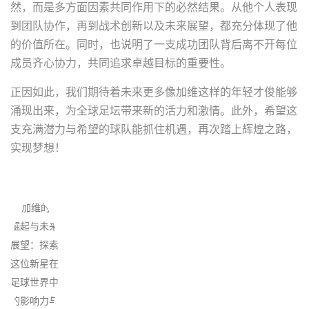
然，而是多方面因素共同作用下的必然结果。从他个人表现
到团队协作，再到战术创新以及未来展望，都充分体现了他
的价值所在。同时，也说明了一支成功团队背后离不开每位
成员齐心协力，共同追求卓越目标的重要性。
正因如此，我们期待着未来更多像加维这样的年轻才俊能够
涌现出来，为全球足坛带来新的活力和激情。此外，希望这
支充满潜力与希望的球队能抓住机遇，再次踏上辉煌之路，
实现梦想！