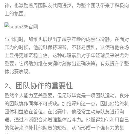
神，也激励着周围队友共同进步，为整个团队带来了积极向
上的氛围。
与此同时，加维也展现出了超乎年龄的成熟与冷静。在面对
压力的时候，他能够保持理智，不轻易慌乱，这使得他在场
上显得更加沉稳自信。这种心理素质对于年轻球员来说尤为
重要，它帮助加维在关键时刻做出正确决策，有效提升了整
体比赛表现。
2、团队协作的重要性
虽然个人能力至关重要，但足球毕竟是一项团队运动，良好
的团队协作同样不可或缺。加维深知这一点，因此他始终将
团体利益放在首位。在比赛中，他经常主动与队友进行沟
通，通过不断配合来增强整体战斗力。他懂得如何利用自己
的优势来弥补其他队员的短板，从而形成一个强有力的集