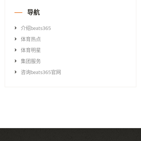
导航
介绍beats365
体育热点
体育明星
集团服务
咨询beats365官网