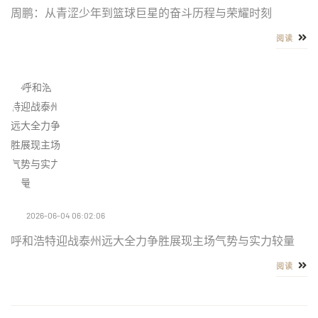
周鹏：从青涩少年到篮球巨星的奋斗历程与荣耀时刻
阅读
2026-06-04 06:02:06
呼和浩特迎战泰州远大全力争胜展现主场气势与实力较量
阅读