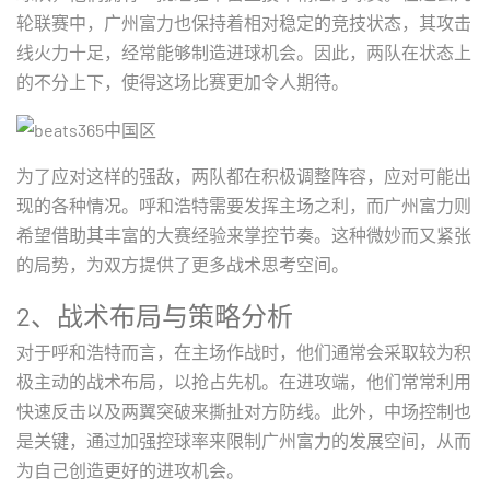
轮联赛中，广州富力也保持着相对稳定的竞技状态，其攻击
线火力十足，经常能够制造进球机会。因此，两队在状态上
的不分上下，使得这场比赛更加令人期待。
为了应对这样的强敌，两队都在积极调整阵容，应对可能出
现的各种情况。呼和浩特需要发挥主场之利，而广州富力则
希望借助其丰富的大赛经验来掌控节奏。这种微妙而又紧张
的局势，为双方提供了更多战术思考空间。
2、战术布局与策略分析
对于呼和浩特而言，在主场作战时，他们通常会采取较为积
极主动的战术布局，以抢占先机。在进攻端，他们常常利用
快速反击以及两翼突破来撕扯对方防线。此外，中场控制也
是关键，通过加强控球率来限制广州富力的发展空间，从而
为自己创造更好的进攻机会。