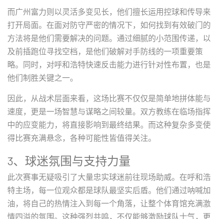
而广州富力则以灵活多变见长，他们擅长运用控球和传导来
打开局面。在面对防守严密的情况下，如何找到有效破门的
方法将是他们需要解决的问题。通过细腻的小范围传递，以
及前插跑位寻找空档，是他们破解对手防线的一项重要策
略。同时，对呼和浩特快速反击能力进行针对性布置，也是
他们制胜关键之一。
因此，从战术层面来看，这场比赛不仅仅是简单地拼体能与
速度，更是一场智慧与谋略之间较量。双方教练在临场指挥
中的应变能力，将直接影响到最终结果。而这种复杂多变使
得比赛充满悬念，各种可能性皆值得关注。
3、球迷氛围与支持力量
此次赛事无疑吸引了大量忠实球迷前往现场助威。在呼和浩
特主场，每一位观众都是球队最坚实后盾。他们通过呐喊加
油，将自己的热情注入到每一个角落，让整个体育馆充满激
情四溢的氛围。这种强烈共鸣，不仅能够激励球队士气，更