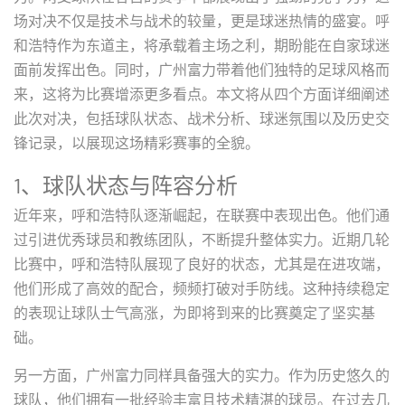
场对决不仅是技术与战术的较量，更是球迷热情的盛宴。呼
和浩特作为东道主，将承载着主场之利，期盼能在自家球迷
面前发挥出色。同时，广州富力带着他们独特的足球风格而
来，这将为比赛增添更多看点。本文将从四个方面详细阐述
此次对决，包括球队状态、战术分析、球迷氛围以及历史交
锋记录，以展现这场精彩赛事的全貌。
1、球队状态与阵容分析
近年来，呼和浩特队逐渐崛起，在联赛中表现出色。他们通
过引进优秀球员和教练团队，不断提升整体实力。近期几轮
比赛中，呼和浩特队展现了良好的状态，尤其是在进攻端，
他们形成了高效的配合，频频打破对手防线。这种持续稳定
的表现让球队士气高涨，为即将到来的比赛奠定了坚实基
础。
另一方面，广州富力同样具备强大的实力。作为历史悠久的
球队，他们拥有一批经验丰富且技术精湛的球员。在过去几