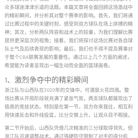
众多球迷津津乐道的话题。本篇文章将全面回顾这场激战中
的精彩瞬间，并分析其对整个赛季的影响。首先，我们将通
过比赛过程中的关键时刻，感受到双方球队在场上拼搏的精
神；其次，分析两队阵容和战术上的较量，为我们理解比赛
提供更深层次的视角；接着，我们将探讨这场比赛对各自球
队士气及后续表现的影响；最后，我们也不得不提及赛事对
于整个CBA联赛发展的重要性。通过以上几个方面的阐述，
希望能为读者呈现出一幅生动而全面的篮球画卷。
1、激烈争夺中的精彩瞬间
浙江队与山西队在2020年的交锋中，可谓是火花四溅。整
场比赛从开局阶段就充满了紧张气氛，两支球队都展现出了
极高的竞技状态。特别是在第一节，双方你来我往，相互利
用快速反击和外线投篮，比分交替上升，让观众目不暇接。
第二节开始后，山西队凭借几次精准的三分球取得领先，但
浙江队迅速调整战术，通过强硬防守限制了对手的得分机