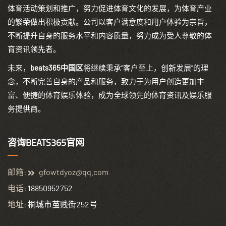
体育活动策划和推广，努力促进体育文化的发展，为体育产业
的繁荣做出积极贡献。公司以客户满意度和用户体验为宗旨，
不断提升自身的服务水平和内容质量，努力成为受人尊敬的体
育资讯领先者。
未来，
beats365中国区
将继续秉承“客户至上，创新发展”的理
念，不断完善自身的产品和服务，致力于为用户创造更加丰
富、便捷的体育娱乐体验，成为全球领先的体育资讯及娱乐服
务提供商。
咨询BEATS365官网
邮箱:
gfowtdyoz@qq.com
电话:
18850952752
地址:
桐城市茧贱街252号