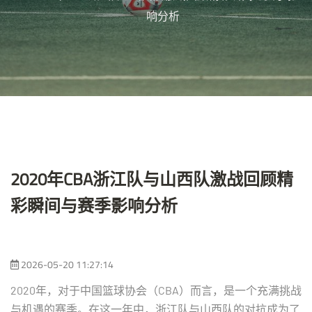
响分析
2020年CBA浙江队与山西队激战回顾精
彩瞬间与赛季影响分析
2026-05-20 11:27:14
2020年，对于中国篮球协会（CBA）而言，是一个充满挑战
与机遇的赛季。在这一年中，浙江队与山西队的对抗成为了