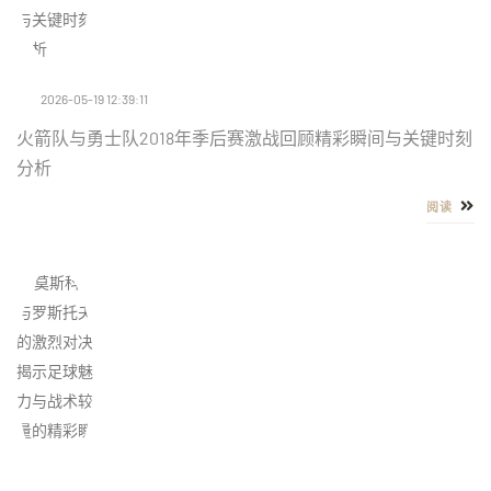
2026-05-19 12:39:11
火箭队与勇士队2018年季后赛激战回顾精彩瞬间与关键时刻
分析
阅读