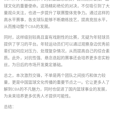
球文化的重要使命。这场精彩绝伦的对决，不仅吸引到了大
量观众关注，也进一步提升了联赛整体竞争力。通过这样的
高水平赛事，各支球队能够不断磨练技艺，提高竞技水平，
从而推动整个CBA的发展。
同时，这样级别较高且富有戏剧性的比赛，无疑为年轻球员
提供了学习的平台。年轻运动员们可以通过观察身边优秀前
辈们如何应对压力、处理复杂情况，从而提高自己的综合素
质。此外，对抗性强、悬念迭起的赛事还会培养更多忠实粉
丝，为日后的市场开发奠定基础。
总之，本次激烈交锋，不单是两个团队之间技巧和体力较
量，更是中国篮球文化传播的重要节点之一。它让更多人了
解到CBA的不凡魅力，同时也促进了国内篮球事业的发展，
为未来培养更多优秀人才提供可能性。
总结：