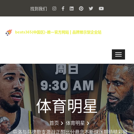
找到我们
体育明星
首页
体育明星
芬洛与乌德勒支激战正酣比分悬念不断球迷期待精彩瞬