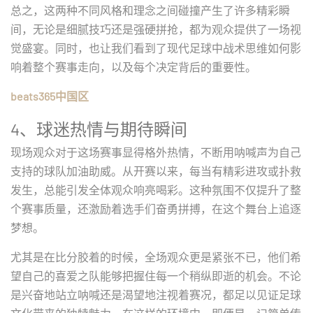
总之，这两种不同风格和理念之间碰撞产生了许多精彩瞬
间，无论是细腻技巧还是强硬拼抢，都为观众提供了一场视
觉盛宴。同时，也让我们看到了现代足球中战术思维如何影
响着整个赛事走向，以及每个决定背后的重要性。
beats365中国区
4、球迷热情与期待瞬间
现场观众对于这场赛事显得格外热情，不断用呐喊声为自己
支持的球队加油助威。从开赛以来，每当有精彩进攻或扑救
发生，总能引发全体观众响亮喝彩。这种氛围不仅提升了整
个赛事质量，还激励着选手们奋勇拼搏，在这个舞台上追逐
梦想。
尤其是在比分胶着的时候，全场观众更是紧张不已，他们希
望自己的喜爱之队能够把握住每一个稍纵即逝的机会。不论
是兴奋地站立呐喊还是渴望地注视着赛况，都足以见证足球