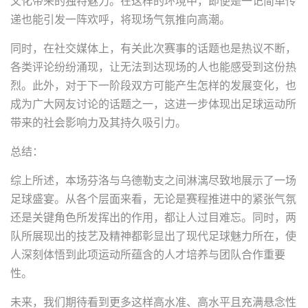
文化带来的独特魅力。在这样的环境中，即便是一记简单传
递也能引发一阵欢呼，将现场气氛推向高潮。
同时，在社交媒体上，有关此次赛事的话题也是热议不断，
各类评论纷纷涌现，让无法到达现场的人也能感受到这份热
烈。此外，对于下一阶段双方可能产生怎样的发展变化，也
成为广大网友讨论的话题之一，这进一步体现出足球运动所
带来的社会影响力及其持久吸引力。
总结：
综上所述，本场芬洛与乌德勒支之间淋漓尽致地展示了一场
足球盛宴。从各个层面来看，无论是赛程推进中的紧张气氛
还是关键角色所发挥出的作用，都让人过目难忘。同时，两
队所展现出的技艺及精神都彰显出了现代足球魅力所在，使
人深刻体悟到此项运动所蕴含的人才培养与团队合作重要
性。
未来，我们期待看到更多这样高水准、高水平且充满悬念性