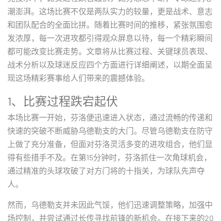
潮澎湃。这场比赛不仅是两队实力的较量，更是战术、意志
和团队配合的全面比拼。随着比赛时间的推移，紧张氛围愈
发浓厚，每一次进攻都引得观众屏息以待，每一个精彩瞬间
都可能改变比赛走势。文章将从比赛过程、关键球员表现、
战术分析以及球迷反应四个方面进行详细阐述，以期全面呈
现这场精彩赛事给人们带来的震撼体验。
1、比赛过程跌宕起伏
本场比赛一开始，芬洛便迅速进入状态，通过流畅的传递和
快速的突破不断威胁乌德勒支的大门。尽管乌德勒支在防守
上做了充分准备，但面对芬洛灵活多变的进攻组合，他们显
得有些措手不及。在第15分钟时，芬洛抓住一次角球机会，
通过精准的头球攻破了对方门将的十指关，为球队先声夺
人。
然而，乌德勒支并未因此气馁，他们迅速调整策略，加强中
场控制，并尝试通过长传寻找前锋的新机会。在接下来的20