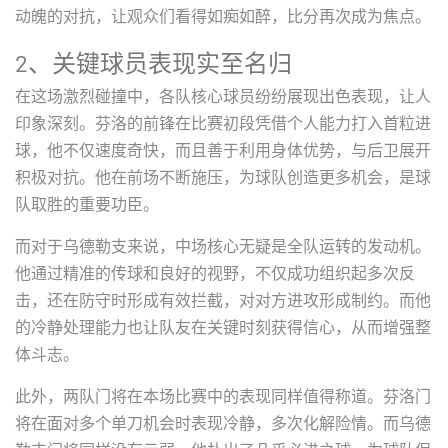
动魄的对抗，让观众们看得如痴如醉，比分再次成为焦点。
2、关键球员表现实至名归
在这场激烈碰撞中，各队核心球员纷纷展现出色表现，让人
印象深刻。芬洛的前锋在比赛初段凭借个人能力打入首粒进
球，他不仅速度奇快，而且善于利用身体优势，与后卫展开
积极对抗。他在前场不断施压，为球队创造更多机会，是球
队取胜的重要功臣。
而对于乌德勒支来说，中场核心无疑是全队运转的发动机。
他通过精准的传球和良好的视野，不仅成功组织起多次反
击，还在防守时形成有效拦截，对对方进攻形成制约。而他
的冷静处理能力也让队友在关键时刻获得信心，从而增强整
体斗志。
此外，两队门将在本场比赛中的表现同样值得称道。芬洛门
将在面对多个单刀机会时表现冷静，多次化解险情。而乌德