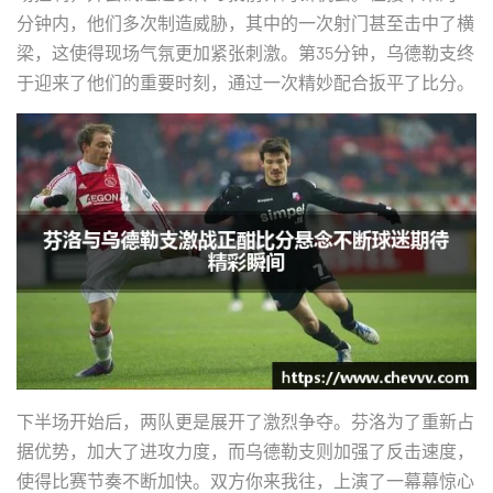
分钟内，他们多次制造威胁，其中的一次射门甚至击中了横
梁，这使得现场气氛更加紧张刺激。第35分钟，乌德勒支终
于迎来了他们的重要时刻，通过一次精妙配合扳平了比分。
下半场开始后，两队更是展开了激烈争夺。芬洛为了重新占
据优势，加大了进攻力度，而乌德勒支则加强了反击速度，
使得比赛节奏不断加快。双方你来我往，上演了一幕幕惊心